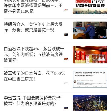
许家印李嘉诚杨惠妍列前三，王
健林身家1190亿
特朗普介入，美油创史上最大反
弹！分析：或只是昙花一现
白酒板块下跌超4%：茅台跌破千
元，创年内新低；五粮液首度跌
破百元
被骂惨了的日本首富，花了900亿
在中国当二房东！
李迅雷提“中国要防房价暴跌”却
被骂？但为啥李迅雷是对的？